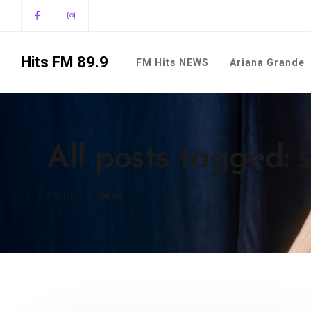
Hits FM 89.9
FM Hits NEWS
Ariana Grande
All posts tagged: 
FM Hits
salsa