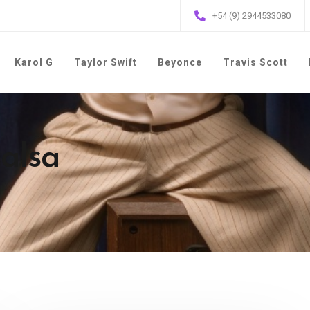
+54 (9) 2944533080
Karol G
Taylor Swift
Beyonce
Travis Scott
salsa