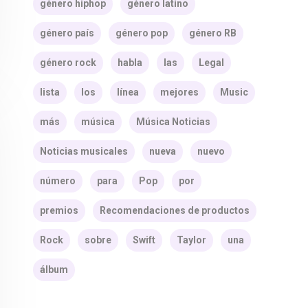
género hiphop
género latino
género país
género pop
género RB
género rock
habla
las
Legal
lista
los
línea
mejores
Music
más
música
Música Noticias
Noticias musicales
nueva
nuevo
número
para
Pop
por
premios
Recomendaciones de productos
Rock
sobre
Swift
Taylor
una
álbum