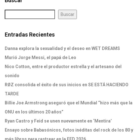
Buscar
Buscar
Entradas Recientes
Danna explora la sexualidad y el deseo en WET DREAMS
Murió Jorge Messi, el papá de Leo
Nico Cotton, entre el productor estrella y el artesano del
sonido
RØZ consolida el éxito de sus inicios en SE ESTÁ HACIENDO
TARDE
Billie Joe Armstrong aseguró que el Mundial “hizo más que la
ONU en los últimos 20 años”
Ryan Castro y Feid se unen nuevamente en ‘Mentira’
Ensayo sobre Babasónicos, fotos inéditas del rock de los 80 y
más libros para rastrear en la FED 2026