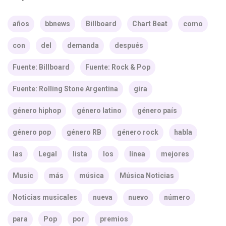
años
bbnews
Billboard
Chart Beat
como
con
del
demanda
después
Fuente: Billboard
Fuente: Rock & Pop
Fuente: Rolling Stone Argentina
gira
género hiphop
género latino
género país
género pop
género RB
género rock
habla
las
Legal
lista
los
línea
mejores
Music
más
música
Música Noticias
Noticias musicales
nueva
nuevo
número
para
Pop
por
premios