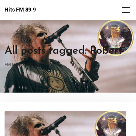
Hits FM 89.9
All posts tagged: Robert
FM Hits
Robert