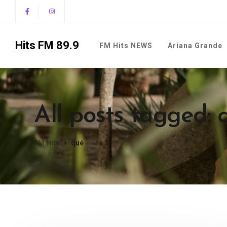
Hits FM 89.9
FM Hits NEWS
Ariana Grande
All posts tagged: 
FM Hits
qué