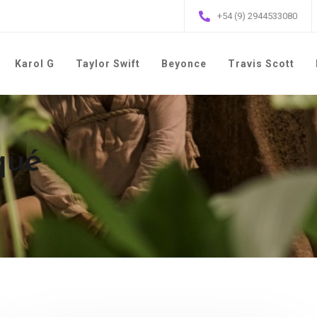
+54 (9) 2944533080
Karol G
Taylor Swift
Beyonce
Travis Scott
qué