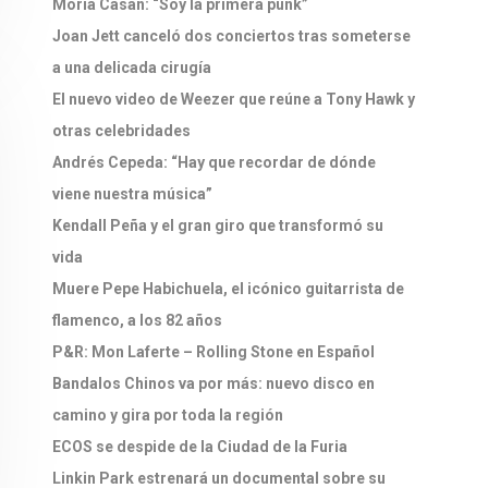
Moria Casán: “Soy la primera punk”
Joan Jett canceló dos conciertos tras someterse
a una delicada cirugía
El nuevo video de Weezer que reúne a Tony Hawk y
otras celebridades
Andrés Cepeda: “Hay que recordar de dónde
viene nuestra música”
Kendall Peña y el gran giro que transformó su
vida
Muere Pepe Habichuela, el icónico guitarrista de
flamenco, a los 82 años
P&R: Mon Laferte – Rolling Stone en Español
Bandalos Chinos va por más: nuevo disco en
camino y gira por toda la región
ECOS se despide de la Ciudad de la Furia
Linkin Park estrenará un documental sobre su