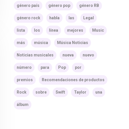
género país
género pop
género RB
género rock
habla
las
Legal
lista
los
línea
mejores
Music
más
música
Música Noticias
Noticias musicales
nueva
nuevo
número
para
Pop
por
premios
Recomendaciones de productos
Rock
sobre
Swift
Taylor
una
álbum