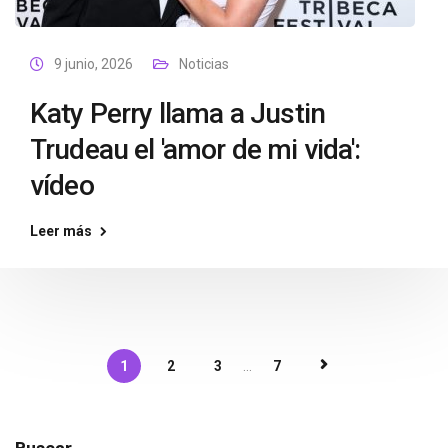
9 junio, 2026
Noticias
Katy Perry llama a Justin
Trudeau el 'amor de mi vida':
vídeo
Leer más
1
2
3
...
7