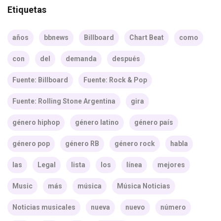
Etiquetas
años
bbnews
Billboard
Chart Beat
como
con
del
demanda
después
Fuente: Billboard
Fuente: Rock & Pop
Fuente: Rolling Stone Argentina
gira
género hiphop
género latino
género país
género pop
género RB
género rock
habla
las
Legal
lista
los
línea
mejores
Music
más
música
Música Noticias
Noticias musicales
nueva
nuevo
número