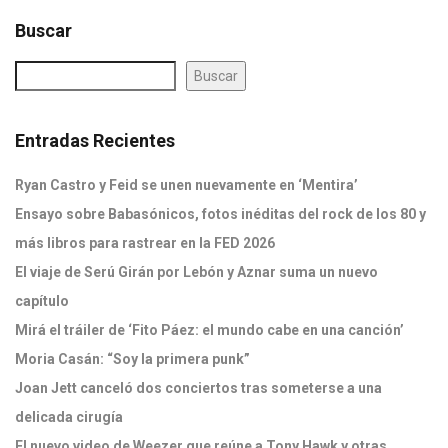
Buscar
Buscar
Entradas Recientes
Ryan Castro y Feid se unen nuevamente en ‘Mentira’
Ensayo sobre Babasónicos, fotos inéditas del rock de los 80 y
más libros para rastrear en la FED 2026
El viaje de Serú Girán por Lebón y Aznar suma un nuevo
capítulo
Mirá el tráiler de ‘Fito Páez: el mundo cabe en una canción’
Moria Casán: “Soy la primera punk”
Joan Jett canceló dos conciertos tras someterse a una
delicada cirugía
El nuevo video de Weezer que reúne a Tony Hawk y otras