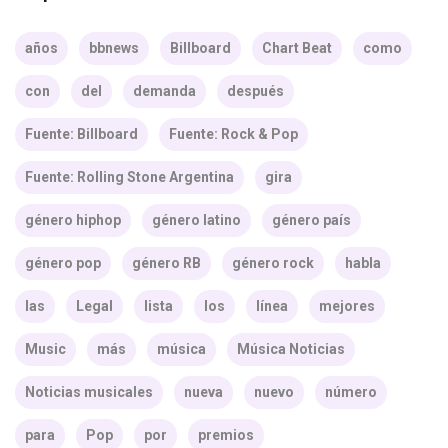
años
bbnews
Billboard
Chart Beat
como
con
del
demanda
después
Fuente: Billboard
Fuente: Rock & Pop
Fuente: Rolling Stone Argentina
gira
género hiphop
género latino
género país
género pop
género RB
género rock
habla
las
Legal
lista
los
línea
mejores
Music
más
música
Música Noticias
Noticias musicales
nueva
nuevo
número
para
Pop
por
premios