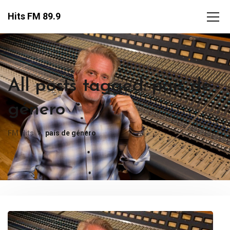
Hits FM 89.9
All posts tagged: país de
género
FM Hits
país de género