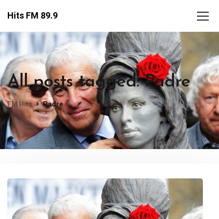
Hits FM 89.9
All posts tagged: Padre
FM Hits
Padre