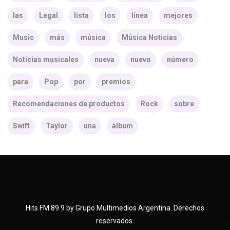
las
Legal
lista
los
línea
mejores
Music
más
música
Música Noticias
Noticias musicales
nueva
nuevo
número
para
Pop
por
premios
Recomendaciones de productos
Rock
sobre
Swift
Taylor
una
álbum
Hits FM 89.9 by Grupo Multimedios Argentina. Derechos
reservados.