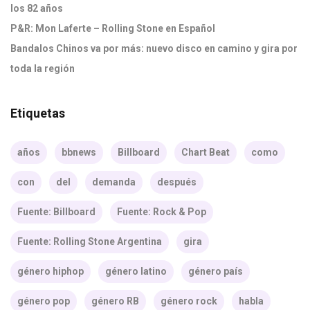
los 82 años
P&R: Mon Laferte – Rolling Stone en Español
Bandalos Chinos va por más: nuevo disco en camino y gira por
toda la región
Etiquetas
años
bbnews
Billboard
Chart Beat
como
con
del
demanda
después
Fuente: Billboard
Fuente: Rock & Pop
Fuente: Rolling Stone Argentina
gira
género hiphop
género latino
género país
género pop
género RB
género rock
habla