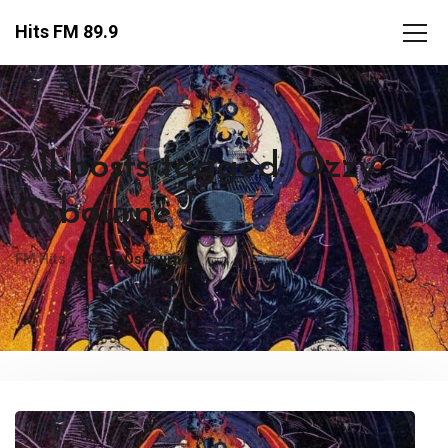
Hits FM 89.9
All posts tagged: Ozzy
Osbourne
FM Hits
Ozzy Osbourne