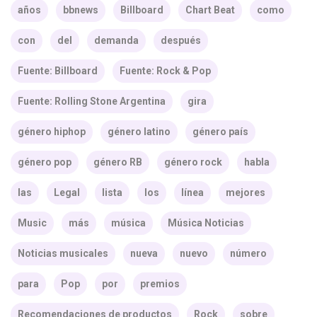
años
bbnews
Billboard
Chart Beat
como
con
del
demanda
después
Fuente: Billboard
Fuente: Rock & Pop
Fuente: Rolling Stone Argentina
gira
género hiphop
género latino
género país
género pop
género RB
género rock
habla
las
Legal
lista
los
línea
mejores
Music
más
música
Música Noticias
Noticias musicales
nueva
nuevo
número
para
Pop
por
premios
Recomendaciones de productos
Rock
sobre