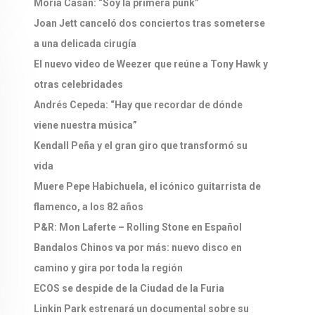
Moria Casán: “Soy la primera punk”
Joan Jett canceló dos conciertos tras someterse
a una delicada cirugía
El nuevo video de Weezer que reúne a Tony Hawk y
otras celebridades
Andrés Cepeda: “Hay que recordar de dónde
viene nuestra música”
Kendall Peña y el gran giro que transformó su
vida
Muere Pepe Habichuela, el icónico guitarrista de
flamenco, a los 82 años
P&R: Mon Laferte – Rolling Stone en Español
Bandalos Chinos va por más: nuevo disco en
camino y gira por toda la región
ECOS se despide de la Ciudad de la Furia
Linkin Park estrenará un documental sobre su