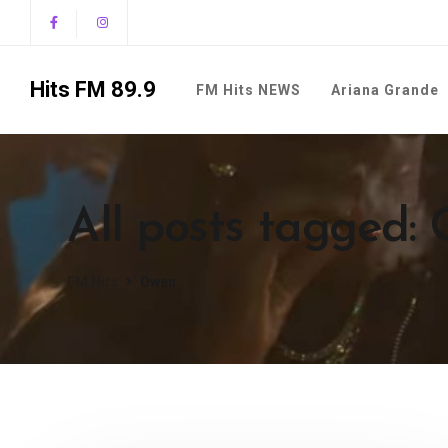
Hits FM 89.9
FM Hits NEWS
Ariana Grande
All posts tagged:
FM Hits
Owen