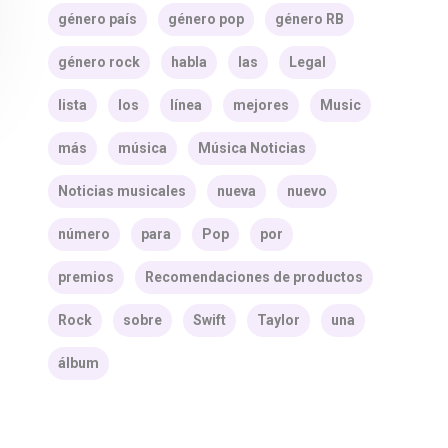
género país
género pop
género RB
género rock
habla
las
Legal
lista
los
línea
mejores
Music
más
música
Música Noticias
Noticias musicales
nueva
nuevo
número
para
Pop
por
premios
Recomendaciones de productos
Rock
sobre
Swift
Taylor
una
álbum