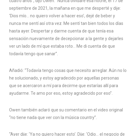
cuatro años”, dijo Owen. “Nunca olvidaré esa noche, el 17 de
septiembre de 2021, la mañana en que me desperté y dije:
'Dios mío… no quiero volver a hacer eso', dejé de beber y
nunca me sentí así otra vez. Me sentí tan bien todos los días
hasta ayer. Despertar y darme cuenta de que tenía esa
sensación nuevamente de decepcionar a la gente y dejarles
ver un lado de mí que estaba roto… Me di cuenta de que
todavía tengo que sanar”.
Añadió: “Todavía tengo cosas que necesito arreglar. Aún no lo
he solucionado, y estoy agradecido por aquellas personas
que se acercaron a mí para decirme que estarías allí para
ayudarme. Te amo por eso, estoy agradecido por eso”.
Owen también aclaró que su comentario en el video original
“no tiene nada que ver con la música country”.
“Ayer dije: 'Ya no quiero hacer esto'. Dije: 'Odio… el negocio de