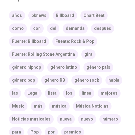
años
bbnews
Billboard
Chart Beat
como
con
del
demanda
después
Fuente: Billboard
Fuente: Rock & Pop
Fuente: Rolling Stone Argentina
gira
género hiphop
género latino
género país
género pop
género RB
género rock
habla
las
Legal
lista
los
línea
mejores
Music
más
música
Música Noticias
Noticias musicales
nueva
nuevo
número
para
Pop
por
premios