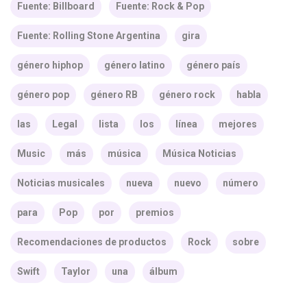
Fuente: Billboard
Fuente: Rock & Pop
Fuente: Rolling Stone Argentina
gira
género hiphop
género latino
género país
género pop
género RB
género rock
habla
las
Legal
lista
los
línea
mejores
Music
más
música
Música Noticias
Noticias musicales
nueva
nuevo
número
para
Pop
por
premios
Recomendaciones de productos
Rock
sobre
Swift
Taylor
una
álbum