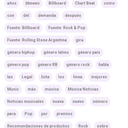
años
bbnews
Billboard
Chart Beat
como
con
del
demanda
después
Fuente: Billboard
Fuente: Rock & Pop
Fuente: Rolling Stone Argentina
gira
género hiphop
género latino
género país
género pop
género RB
género rock
habla
las
Legal
lista
los
línea
mejores
Music
más
música
Música Noticias
Noticias musicales
nueva
nuevo
número
para
Pop
por
premios
Recomendaciones de productos
Rock
sobre