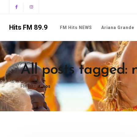
Hits FM 89.9
FM Hits NEWS
Ariana Grande
All posts tagged: 
FM Hits
nos