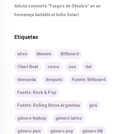
Adicta convierte “Fuegos de Oktubre” en un
homenaje bailable al Indio Solari
Etiquetas
años
bbnews
Billboard
Chart Beat
como
con
del
demanda
después
Fuente: Billboard
Fuente: Rock & Pop
Fuente: Rolling Stone Argentina
gira
género hiphop
género latino
género país
género pop
género RB