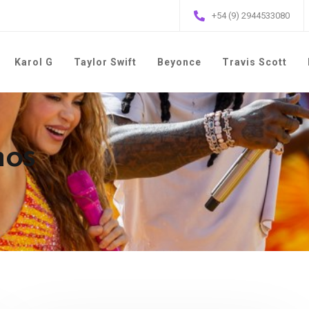
+54 (9) 2944533080
Karol G
Taylor Swift
Beyonce
Travis Scott
nos