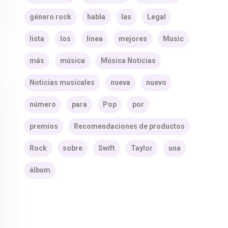
género rock
habla
las
Legal
lista
los
línea
mejores
Music
más
música
Música Noticias
Noticias musicales
nueva
nuevo
número
para
Pop
por
premios
Recomendaciones de productos
Rock
sobre
Swift
Taylor
una
álbum