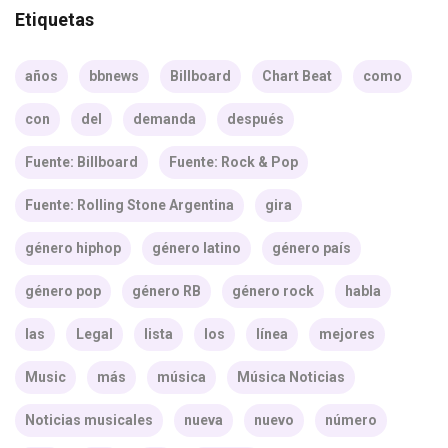
Etiquetas
años
bbnews
Billboard
Chart Beat
como
con
del
demanda
después
Fuente: Billboard
Fuente: Rock & Pop
Fuente: Rolling Stone Argentina
gira
género hiphop
género latino
género país
género pop
género RB
género rock
habla
las
Legal
lista
los
línea
mejores
Music
más
música
Música Noticias
Noticias musicales
nueva
nuevo
número