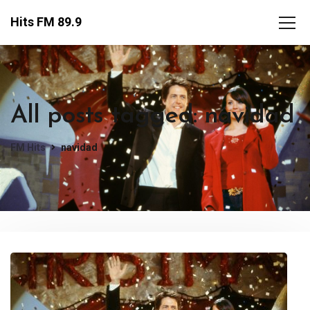
Hits FM 89.9
All posts tagged: navidad
FM Hits
navidad