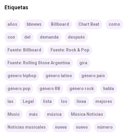
Etiquetas
años
bbnews
Billboard
Chart Beat
como
con
del
demanda
después
Fuente: Billboard
Fuente: Rock & Pop
Fuente: Rolling Stone Argentina
gira
género hiphop
género latino
género país
género pop
género RB
género rock
habla
las
Legal
lista
los
línea
mejores
Music
más
música
Música Noticias
Noticias musicales
nueva
nuevo
número