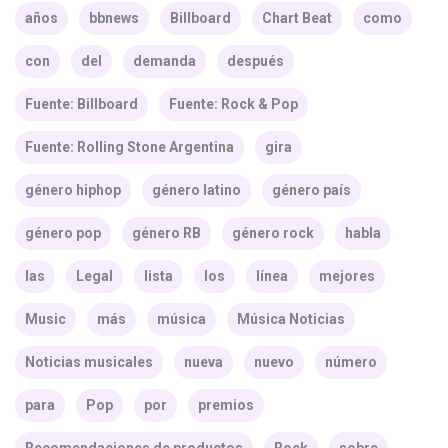
años
bbnews
Billboard
Chart Beat
como
con
del
demanda
después
Fuente: Billboard
Fuente: Rock & Pop
Fuente: Rolling Stone Argentina
gira
género hiphop
género latino
género país
género pop
género RB
género rock
habla
las
Legal
lista
los
línea
mejores
Music
más
música
Música Noticias
Noticias musicales
nueva
nuevo
número
para
Pop
por
premios