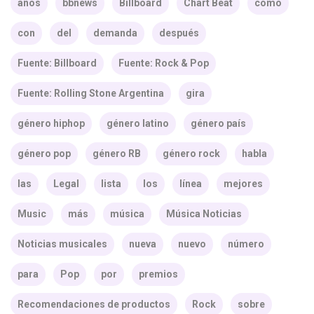
años
bbnews
Billboard
Chart Beat
como
con
del
demanda
después
Fuente: Billboard
Fuente: Rock & Pop
Fuente: Rolling Stone Argentina
gira
género hiphop
género latino
género país
género pop
género RB
género rock
habla
las
Legal
lista
los
línea
mejores
Music
más
música
Música Noticias
Noticias musicales
nueva
nuevo
número
para
Pop
por
premios
Recomendaciones de productos
Rock
sobre