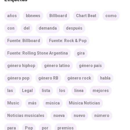
años
bbnews
Billboard
Chart Beat
como
con
del
demanda
después
Fuente: Billboard
Fuente: Rock & Pop
Fuente: Rolling Stone Argentina
gira
género hiphop
género latino
género país
género pop
género RB
género rock
habla
las
Legal
lista
los
línea
mejores
Music
más
música
Música Noticias
Noticias musicales
nueva
nuevo
número
para
Pop
por
premios