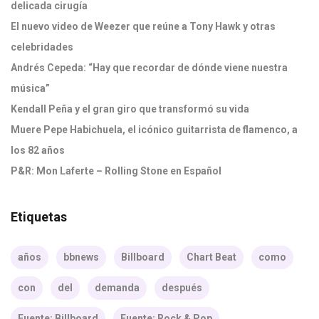
delicada cirugía
El nuevo video de Weezer que reúne a Tony Hawk y otras
celebridades
Andrés Cepeda: “Hay que recordar de dónde viene nuestra
música”
Kendall Peña y el gran giro que transformó su vida
Muere Pepe Habichuela, el icónico guitarrista de flamenco, a
los 82 años
P&R: Mon Laferte – Rolling Stone en Español
Etiquetas
años
bbnews
Billboard
Chart Beat
como
con
del
demanda
después
Fuente: Billboard
Fuente: Rock & Pop