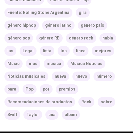
Fuente: Rolling Stone Argentina
gira
género hiphop
género latino
género país
género pop
género RB
género rock
habla
las
Legal
lista
los
línea
mejores
Music
más
música
Música Noticias
Noticias musicales
nueva
nuevo
número
para
Pop
por
premios
Recomendaciones de productos
Rock
sobre
Swift
Taylor
una
álbum