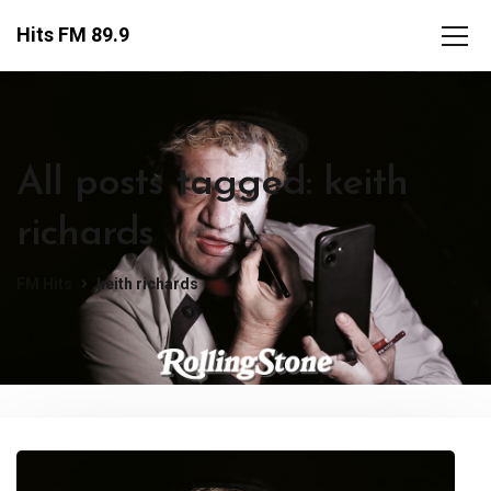
Hits FM 89.9
All posts tagged: keith
richards
FM Hits
keith richards