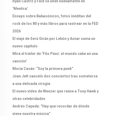
Ryan Castro y Feid se unen nuevamente en
‘Mentira’
Ensayo sobre Babasónicos, fotos inéditas del
rock de los 80 y más libros para rastrear en la FED
2026
El viaje de Serú Girán por Lebón y Aznar suma un
nuevo capítulo
Mirá el tráiler de ‘Fito Páez: el mundo cabe en una
canción’
Moria Casán: “Soy la primera punk”
Joan Jett canceló dos conciertos tras someterse
a una delicada cirugía
El nuevo video de Weezer que reúne a Tony Hawk y
otras celebridades
Andrés Cepeda: “Hay que recordar de dónde
viene nuestra música”