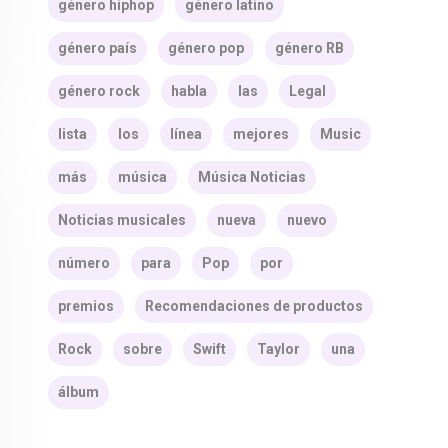
género hiphop
género latino
género país
género pop
género RB
género rock
habla
las
Legal
lista
los
línea
mejores
Music
más
música
Música Noticias
Noticias musicales
nueva
nuevo
número
para
Pop
por
premios
Recomendaciones de productos
Rock
sobre
Swift
Taylor
una
álbum