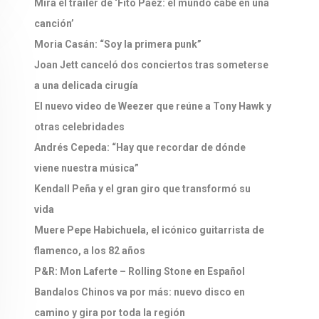
Mirá el tráiler de ‘Fito Páez: el mundo cabe en una
canción’
Moria Casán: “Soy la primera punk”
Joan Jett canceló dos conciertos tras someterse
a una delicada cirugía
El nuevo video de Weezer que reúne a Tony Hawk y
otras celebridades
Andrés Cepeda: “Hay que recordar de dónde
viene nuestra música”
Kendall Peña y el gran giro que transformó su
vida
Muere Pepe Habichuela, el icónico guitarrista de
flamenco, a los 82 años
P&R: Mon Laferte – Rolling Stone en Español
Bandalos Chinos va por más: nuevo disco en
camino y gira por toda la región