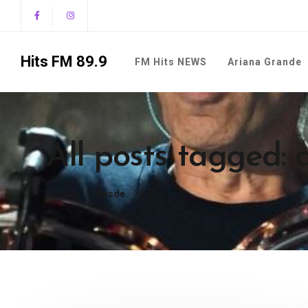
Hits FM 89.9
FM Hits NEWS
Ariana Grande
All posts tagged: 
FM Hits
desde