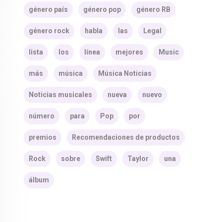
género país
género pop
género RB
género rock
habla
las
Legal
lista
los
línea
mejores
Music
más
música
Música Noticias
Noticias musicales
nueva
nuevo
número
para
Pop
por
premios
Recomendaciones de productos
Rock
sobre
Swift
Taylor
una
álbum