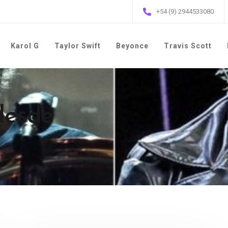
+54 (9) 2944533080
Karol G
Taylor Swift
Beyonce
Travis Scott
desde