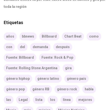
toda la región
Etiquetas
años
bbnews
Billboard
Chart Beat
como
con
del
demanda
después
Fuente: Billboard
Fuente: Rock & Pop
Fuente: Rolling Stone Argentina
gira
género hiphop
género latino
género país
género pop
género RB
género rock
habla
las
Legal
lista
los
línea
mejores