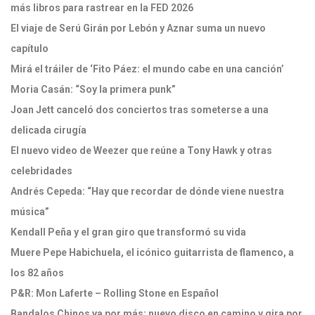
más libros para rastrear en la FED 2026
El viaje de Serú Girán por Lebón y Aznar suma un nuevo
capítulo
Mirá el tráiler de ‘Fito Páez: el mundo cabe en una canción’
Moria Casán: “Soy la primera punk”
Joan Jett canceló dos conciertos tras someterse a una
delicada cirugía
El nuevo video de Weezer que reúne a Tony Hawk y otras
celebridades
Andrés Cepeda: “Hay que recordar de dónde viene nuestra
música”
Kendall Peña y el gran giro que transformó su vida
Muere Pepe Habichuela, el icónico guitarrista de flamenco, a
los 82 años
P&R: Mon Laferte – Rolling Stone en Español
Bandalos Chinos va por más: nuevo disco en camino y gira por