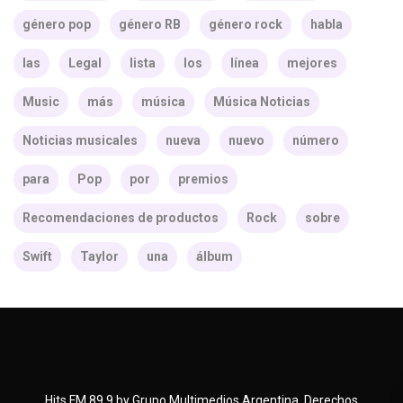
género pop
género RB
género rock
habla
las
Legal
lista
los
línea
mejores
Music
más
música
Música Noticias
Noticias musicales
nueva
nuevo
número
para
Pop
por
premios
Recomendaciones de productos
Rock
sobre
Swift
Taylor
una
álbum
Hits FM 89.9 by Grupo Multimedios Argentina. Derechos