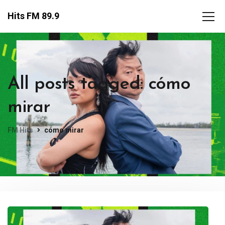
Hits FM 89.9
All posts tagged: cómo
mirar
FM Hits
cómo mirar