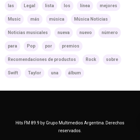
las
Legal
lista
los
línea
mejores
Music
más
música
Música Noticias
Noticias musicales
nueva
nuevo
número
para
Pop
por
premios
Recomendaciones de productos
Rock
sobre
Swift
Taylor
una
álbum
Hits FM 89.9 by Grupo Multimedios Argentina. Derechos
reservados.