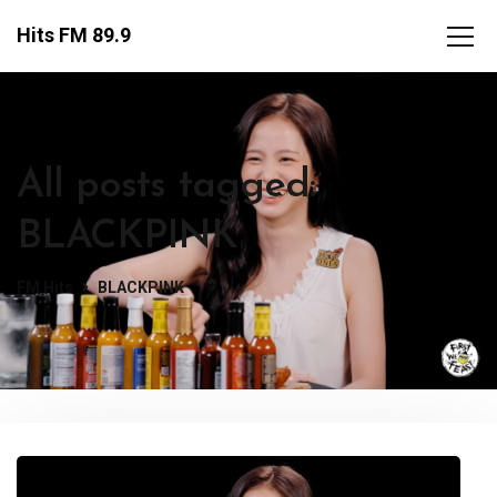
Hits FM 89.9
All posts tagged:
BLACKPINK
FM Hits
BLACKPINK