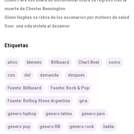
Linkin Park estrenará un documental sobre su regreso tras la
muerte de Chester Bennington
Glenn Hughes se retira de los escenarios por motivos de salud
Sour: una oda violeta al desamor
Etiquetas
años
bbnews
Billboard
Chart Beat
como
con
del
demanda
después
Fuente: Billboard
Fuente: Rock & Pop
Fuente: Rolling Stone Argentina
gira
género hiphop
género latino
género país
género pop
género RB
género rock
habla