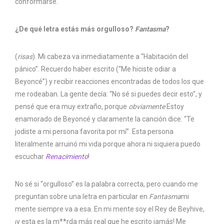
conformarse.
¿De qué letra estás más orgulloso?
Fantasma
?
(
risas
). Mi cabeza va inmediatamente a “Habitación del
pánico”. Recuerdo haber escrito (“Me hiciste odiar a
Beyoncé”) y recibir reacciones encontradas de todos los que
me rodeaban. La gente decía: “No sé si puedes decir esto”, y
pensé que era muy extraño, porque
obviamente
Estoy
enamorado de Beyoncé y claramente la canción dice: “Te
jodiste a mi persona favorita por mí”. Esta persona
literalmente arruinó mi vida porque ahora ni siquiera puedo
escuchar
Renacimiento
!
No sé si “orgulloso” es la palabra correcta, pero cuando me
preguntan sobre una letra en particular en
Fantasma
mi
mente siempre va a esa. En mi mente soy el Rey de Beyhive,
¡y esta es la m**rda más real que he escrito jamás! Me