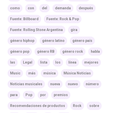
como
con
del
demanda
después
Fuente: Billboard
Fuente: Rock & Pop
Fuente: Rolling Stone Argentina
gira
género hiphop
género latino
género país
género pop
género RB
género rock
habla
las
Legal
lista
los
línea
mejores
Music
más
música
Música Noticias
Noticias musicales
nueva
nuevo
número
para
Pop
por
premios
Recomendaciones de productos
Rock
sobre