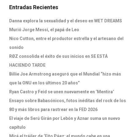
Entradas Recientes
Danna explora la sexualidad y el deseo en WET DREAMS
Murió Jorge Messi, el papá de Leo
Nico Cotton, entre el productor estrella y el artesano del
sonido
RØZ consolida el éxito de sus inicios en SE ESTÁ
HACIENDO TARDE
Billie Joe Armstrong aseguró que el Mundial “hizo más
que la ONU en los últimos 20 años”
Ryan Castro y Feid se unen nuevamente en ‘Mentira’
Ensayo sobre Babasónicos, fotos inéditas del rock de los
80 y más libros para rastrear en la FED 2026
El viaje de Serú Girán por Lebón y Aznar suma un nuevo
capítulo
Mirá el tráiler de ‘Fito Páez: el mundo cabe en una