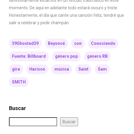
definitivamente estamos en un vínculo traumático en este
momento. De aquí en adelante todo estará oscuro y triste.
Honestamente, el día que cante una canción feliz, tendré que
salir a celebrar y pedir champán.
39Ghosted39
Beyoncé
con
Conociendo
Fuente: Billboard
género pop
género RB
gira
Harison
música
Saint
Sam
SMITH
Buscar
Buscar