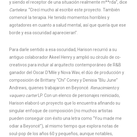
y siendo el receptor de una situación realmente m**rda”, dice
Cartelera
. “Crecí mucho al escribir este proyecto. También
comencé la terapia. He tenido momentos horribles y
agotadores en cuanto a salud mental, así que quería que ese
borde y esa oscuridad aparecieran”.
Para darle sentido a esa oscuridad, Harison recurrió a su
antiguo colaborador Akeel Henry y amplió su círculo de co-
creativos para incluir al arquitecto contemporáneo de R&B
ganador del Oscar D'Mile y Nova Wav, el dúo de producción y
composición de Brittany “Chi” Coney y Denisia “Blu June”
Andrews, quienes trabajaron en Beyoncé.
Renacimiento
y
vaquero carter
LP. Con un elenco de personajes reiniciado,
Harison elaboró ​​un proyecto que lo encuentra afinando su
singular enfoque de composición (no muchos artistas
pueden conseguir con éxito una letra como “You made me
odiar a Beyoncé”), al mismo tiempo que explora notas de
soul-pop de los años 60 y pequeños, aunque notables,