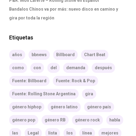
P&R: Mon Laferte – Rolling Stone en Español
Bandalos Chinos va por más: nuevo disco en camino y
gira por toda la región
Etiquetas
años
bbnews
Billboard
Chart Beat
como
con
del
demanda
después
Fuente: Billboard
Fuente: Rock & Pop
Fuente: Rolling Stone Argentina
gira
género hiphop
género latino
género país
género pop
género RB
género rock
habla
las
Legal
lista
los
línea
mejores