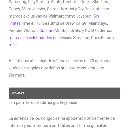
Samsung, PlayStation, Beats, Reebok. , Crocs, Skechers,
Coach, Marc Jacobs, Giorgio Armani y Dry Bar, junto con
marcas exclusivas de Walmart como Joyspun,
Sin
límites
Time & Tru, Beautiful de Drew, BH&G, Mainstays,
Pioneer Woman,
Cuchara
Montaje Gratis y NOBO, además
marcas de celebridades
de Jessica Simpson, Paris Hilton y
más.
A continuación, encontrará una colección de 20 opciones
virales de regalos navideños que puede conseguir en
Walmart.
Walmart
Lámpara de confeti de hongos BrightSide
La estética de los hongos se ha apoderado oficialmente de
Internet y esta lámpara portátil es una forma genial de