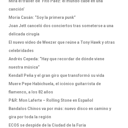
Mirá el tráiler de ‘Fito Páez: el mundo cabe en una
canción’
Moria Casán: “Soy la primera punk”
Joan Jett canceló dos conciertos tras someterse a una
delicada cirugía
El nuevo video de Weezer que reúne a Tony Hawk y otras
celebridades
Andrés Cepeda: “Hay que recordar de dónde viene
nuestra música”
Kendall Peña y el gran giro que transformó su vida
Muere Pepe Habichuela, el icónico guitarrista de
flamenco, a los 82 años
P&R: Mon Laferte – Rolling Stone en Español
Bandalos Chinos va por más: nuevo disco en camino y
gira por toda la región
ECOS se despide de la Ciudad de la Furia