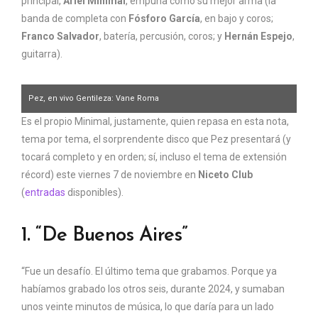
principal,
Ariel Minimal
, empuña como su mejor arma (la
banda de completa con
Fósforo García
, en bajo y coros;
Franco Salvador
, batería, percusión, coros; y
Hernán Espejo
,
guitarra).
Pez, en vivo Gentileza: Vane Roma
Es el propio Minimal, justamente, quien repasa en esta nota,
tema por tema, el sorprendente disco que Pez presentará (y
tocará completo y en orden; sí, incluso el tema de extensión
récord) este viernes 7 de noviembre en
Niceto Club
(
entradas
disponibles).
1. “De Buenos Aires”
“Fue un desafío. El último tema que grabamos. Porque ya
habíamos grabado los otros seis, durante 2024, y sumaban
unos veinte minutos de música, lo que daría para un lado