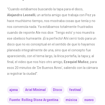
“Cuando estábamos buscando la tapa para el disco,
Alejandro Leonelli
, un artista amigo que trabaja con Pez ya
hace muchísimo tiempo, nos mostraba cosas que tenía y no
nos convencía nada. Ya estábamos totalmente frustrados
cuando de reponte Ale nos dice: ‘Tengo esto’ y nos muestra
ese obelisco humeante. ¡Era perfecto! Ahí cerró todo para un
disco que no es conceptual en el sentido de que lo hayamos
planeado integralmente de una, sino que el concepto fue
apareciendo, con el tema largo, la lírica porteña, la tapa y, al
final, el video que nos hizo otro amigo,
Ezequiel Muñoz
, para
esos 20 minutos de ‘De Buenos Aires’, saliendo con la cámara
a registrar la ciudad”.
ajena
Ariel Minimal
Disco
festival
Fuente: Rolling Stone Argentina
música
nuevo