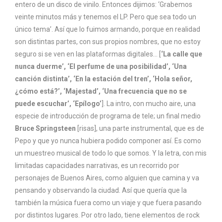
entero de un disco de vinilo. Entonces dijimos: ‘Grabemos
veinte minutos más y tenemos el LP. Pero que sea todo un
único tema’. Así que lo fuimos armando, porque en realidad
son distintas partes, con sus propios nombres, que no estoy
seguro si se ven en las plataformas digitales… [
‘La calle que
nunca duerme’, ‘El perfume de una posibilidad’, ‘Una
canción distinta’, ‘En la estación del tren’, ‘Hola señor,
¿cómo está?’, ‘Majestad’, ‘Una frecuencia que no se
puede escuchar’, ‘Epílogo’
]. La intro, con mucho aire, una
especie de introducción de programa de tele; un final medio
Bruce Springsteen
[risas], una parte instrumental, que es de
Pepo y que yo nunca hubiera podido componer así. Es como
un muestreo musical de todo lo que somos. Y la letra, con mis
limitadas capacidades narrativas, es un recorrido por
personajes de Buenos Aires, como alguien que camina y va
pensando y observando la ciudad. Así que quería que la
también la música fuera como un viaje y que fuera pasando
por distintos lugares. Por otro lado, tiene elementos de rock