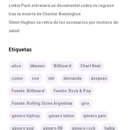
Linkin Park estrenará un documental sobre su regreso
tras la muerte de Chester Bennington
Glenn Hughes se retira de los escenarios por motivos de
salud
Etiquetas
años
bbnews
Billboard
Chart Beat
como
con
del
demanda
después
Fuente: Billboard
Fuente: Rock & Pop
Fuente: Rolling Stone Argentina
gira
género hiphop
género latino
género país
género pop
género RB
género rock
habla