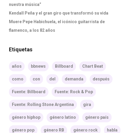
nuestra música”
Kendall Peña y el gran giro que transformó su vida
Muere Pepe Habichuela, el icónico guitarrista de
flamenco, a los 82 años
Etiquetas
años
bbnews
Billboard
Chart Beat
como
con
del
demanda
después
Fuente: Billboard
Fuente: Rock & Pop
Fuente: Rolling Stone Argentina
gira
género hiphop
género latino
género país
género pop
género RB
género rock
habla