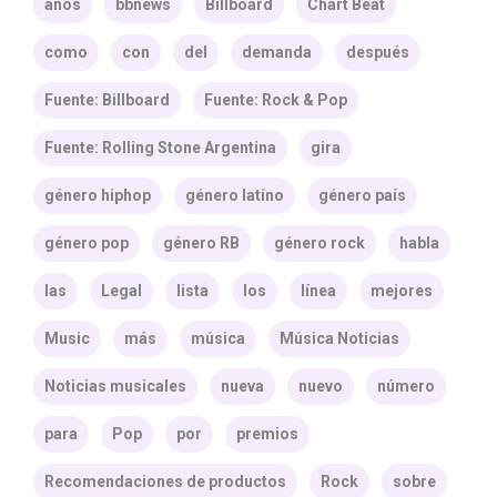
años
bbnews
Billboard
Chart Beat
como
con
del
demanda
después
Fuente: Billboard
Fuente: Rock & Pop
Fuente: Rolling Stone Argentina
gira
género hiphop
género latino
género país
género pop
género RB
género rock
habla
las
Legal
lista
los
línea
mejores
Music
más
música
Música Noticias
Noticias musicales
nueva
nuevo
número
para
Pop
por
premios
Recomendaciones de productos
Rock
sobre