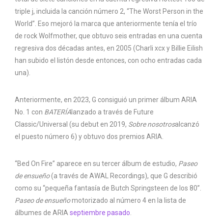
triple j, incluida la canción número 2, “The Worst Person in the
World”. Eso mejoró la marca que anteriormente tenía el trío
de rock Wolfmother, que obtuvo seis entradas en una cuenta
regresiva dos décadas antes, en 2005 (Charli xcx y Billie Eilish
han subido el listón desde entonces, con ocho entradas cada
una).
Anteriormente, en 2023, G consiguió un primer álbum ARIA
No. 1 con
BATERÍA
lanzado a través de Future
Classic/Universal (su debut en 2019,
Sobre nosotros
alcanzó
el puesto número 6) y obtuvo dos premios ARIA.
“Bed On Fire” aparece en su tercer álbum de estudio,
Paseo
de ensueño
(a través de AWAL Recordings), que G describió
como su “pequeña fantasía de Butch Springsteen de los 80”.
Paseo de ensueño
motorizado al número 4 en la lista de
álbumes de ARIA
septiembre pasado
.