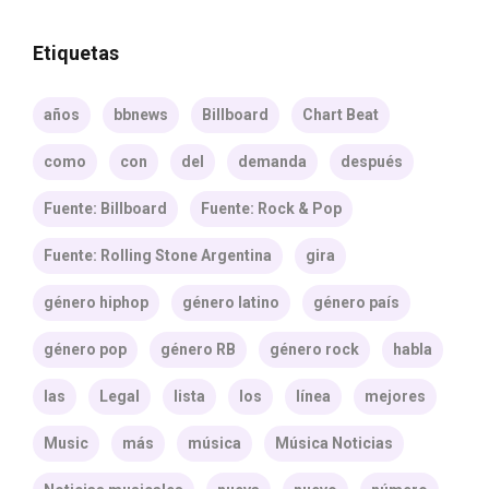
Etiquetas
años
bbnews
Billboard
Chart Beat
como
con
del
demanda
después
Fuente: Billboard
Fuente: Rock & Pop
Fuente: Rolling Stone Argentina
gira
género hiphop
género latino
género país
género pop
género RB
género rock
habla
las
Legal
lista
los
línea
mejores
Music
más
música
Música Noticias