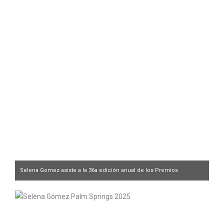
Selena Gomez asiste a la 36a edición anual de los Premios
Internacionales de Cine de Palm Springs en el Centro de
Convenciones de Palm Springs el 3 de enero de 2025 en Palm
Springs, California.