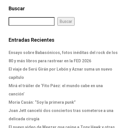
Buscar
Buscar
Entradas Recientes
Ensayo sobre Babasónicos, fotos inéditas del rock de los
80 y más libros para rastrear en la FED 2026
El viaje de Serú Girán por Lebón y Aznar suma un nuevo
capítulo
Mirá el tráiler de ‘Fito Páez: el mundo cabe en una
canción’
Moria Casán: “Soy la primera punk”
Joan Jett canceló dos conciertos tras someterse a una
delicada cirugía
El nuevo video de Weezer que reúne a Tony Hawk y otras