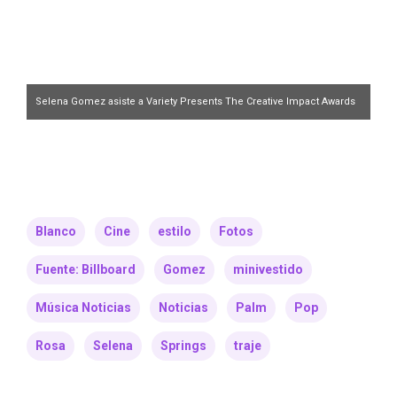
Selena Gomez asiste a Variety Presents The Creative Impact Awards
y 10 Directors to Watch Brunch en Parker Palm Springs el 4 de enero
de 2025 en Palm Springs, California.
Kevin Invierno/Getty Images
Blanco
Cine
estilo
Fotos
Fuente: Billboard
Gomez
minivestido
Música Noticias
Noticias
Palm
Pop
Rosa
Selena
Springs
traje