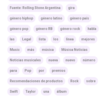
Fuente: Rolling Stone Argentina
gira
género hiphop
género latino
género país
género pop
género RB
género rock
habla
las
Legal
lista
los
línea
mejores
Music
más
música
Música Noticias
Noticias musicales
nueva
nuevo
número
para
Pop
por
premios
Recomendaciones de productos
Rock
sobre
Swift
Taylor
una
álbum