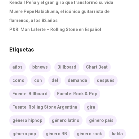
Kendall Peña y el gran giro que transformó su vida
Muere Pepe Habichuela, el icónico guitarrista de
flamenco, a los 82 años
P&R: Mon Laferte – Rolling Stone en Español
Etiquetas
años
bbnews
Billboard
Chart Beat
como
con
del
demanda
después
Fuente: Billboard
Fuente: Rock & Pop
Fuente: Rolling Stone Argentina
gira
género hiphop
género latino
género país
género pop
género RB
género rock
habla