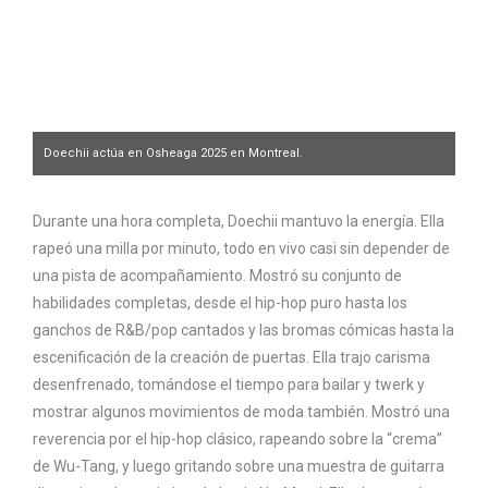
Doechii actúa en Osheaga 2025 en Montreal.
Charlotte Rainville @jailli
Durante una hora completa, Doechii mantuvo la energía. Ella
rapeó una milla por minuto, todo en vivo casi sin depender de
una pista de acompañamiento. Mostró su conjunto de
habilidades completas, desde el hip-hop puro hasta los
ganchos de R&B/pop cantados y las bromas cómicas hasta la
escenificación de la creación de puertas. Ella trajo carisma
desenfrenado, tomándose el tiempo para bailar y twerk y
mostrar algunos movimientos de moda también. Mostró una
reverencia por el hip-hop clásico, rapeando sobre la “crema”
de Wu-Tang, y luego gritando sobre una muestra de guitarra