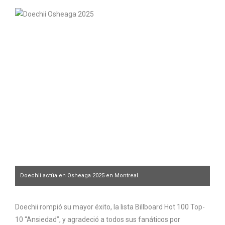
Doechii actúa en Osheaga 2025 en Montreal.
Charlotte Rainville @jailli
Doechii rompió su mayor éxito, la lista Billboard Hot 100 Top-
10 “Ansiedad”, y agradeció a todos sus fanáticos por