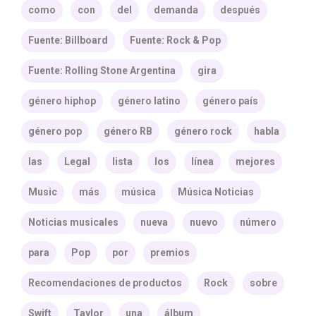
como
con
del
demanda
después
Fuente: Billboard
Fuente: Rock & Pop
Fuente: Rolling Stone Argentina
gira
género hiphop
género latino
género país
género pop
género RB
género rock
habla
las
Legal
lista
los
línea
mejores
Music
más
música
Música Noticias
Noticias musicales
nueva
nuevo
número
para
Pop
por
premios
Recomendaciones de productos
Rock
sobre
Swift
Taylor
una
álbum