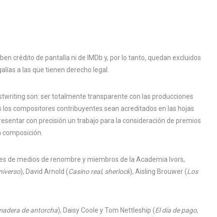
n crédito de pantalla ni de IMDb y, por lo tanto, quedan excluidos
galías a las que tienen derecho legal.
twriting son: ser totalmente transparente con las producciones
 los compositores contribuyentes sean acreditados en las hojas
Presentar con precisión un trabajo para la consideración de premios
a composición.
res de medios de renombre y miembros de la Academia Ivors,
niverso
), David Arnold (
Casino real
,
sherlock
), Aisling Brouwer (
Los
adera de antorcha
), Daisy Coole y Tom Nettleship (
El día de pago
,