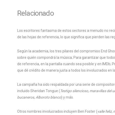
Relacionado
Los escritores fantasma de estos sectores a menudo no recibe
de las hojas de referencia, lo que significa que pierden las re
Según la academia, los tres pilares del compromiso End Ghos
sobre quién compondrá la música; Para garantizar que todos
de referencia, en la pantalla cuando sea posible y en IMDb; 
que dé crédito de manera justa a todos los involucrados en l
La campaña ha sido respaldada por una serie de composito
incluido Sheridan Tongue (
Testigo silencioso
,
maravillas del u
bucaneros
,
Alboroto blanco
) y más.
Otros nombres involucrados incluyen Ben Foster (
valle feliz
,
m