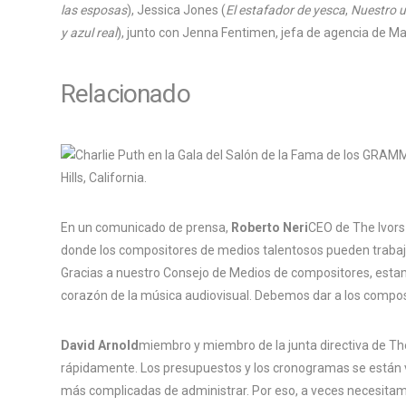
las esposas
), Jessica Jones (
El estafador de yesca
,
Nuestro u
y azul real
), junto con Jenna Fentimen, jefa de agencia de Ma
Relacionado
En un comunicado de prensa,
Roberto Neri
CEO de The Ivors
donde los compositores de medios talentosos pueden trabajar 
Gracias a nuestro Consejo de Medios de compositores, estamo
corazón de la música audiovisual. Debemos dar a los composi
David Arnold
miembro y miembro de la junta directiva de Th
rápidamente. Los presupuestos y los cronogramas se están 
más complicadas de administrar. Por eso, a veces necesita