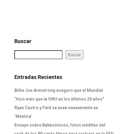
Buscar
Buscar
Entradas Recientes
Billie Joe Armstrong aseguró que el Mundial
“hizo más que la ONU en los últimos 20 años”
Ryan Castro y Feid se unen nuevamente en
‘Mentira’
Ensayo sobre Babasónicos, fotos inéditas del
rock de los 80 y más libros para rastrear en la FED