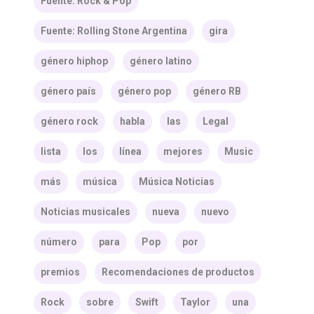
Fuente: Rock & Pop
Fuente: Rolling Stone Argentina
gira
género hiphop
género latino
género país
género pop
género RB
género rock
habla
las
Legal
lista
los
línea
mejores
Music
más
música
Música Noticias
Noticias musicales
nueva
nuevo
número
para
Pop
por
premios
Recomendaciones de productos
Rock
sobre
Swift
Taylor
una