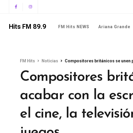
Hits FM 89.9
FM Hits NEWS
Ariana Grande
FM Hits
Noticias
Compositores británicos se unen para acaba
Compositores brit
acabar con la esc
el cine, la televis
juegos