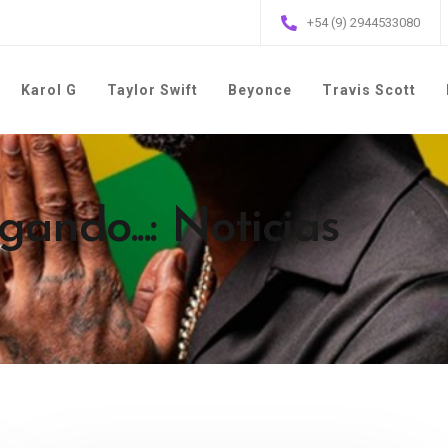
+54 (9) 2944533080
Karol G
Taylor Swift
Beyonce
Travis Scott
ando...: Noticias