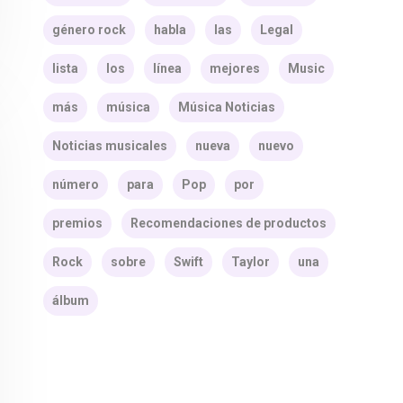
género rock
habla
las
Legal
lista
los
línea
mejores
Music
más
música
Música Noticias
Noticias musicales
nueva
nuevo
número
para
Pop
por
premios
Recomendaciones de productos
Rock
sobre
Swift
Taylor
una
álbum