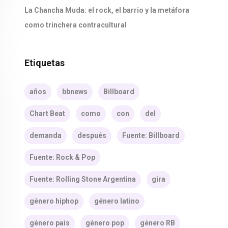
La Chancha Muda: el rock, el barrio y la metáfora
como trinchera contracultural
Etiquetas
años
bbnews
Billboard
Chart Beat
como
con
del
demanda
después
Fuente: Billboard
Fuente: Rock & Pop
Fuente: Rolling Stone Argentina
gira
género hiphop
género latino
género país
género pop
género RB