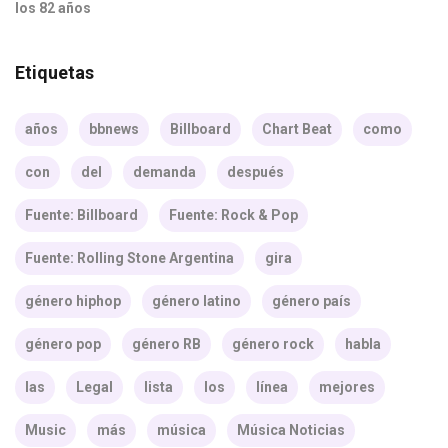
los 82 años
Etiquetas
años
bbnews
Billboard
Chart Beat
como
con
del
demanda
después
Fuente: Billboard
Fuente: Rock & Pop
Fuente: Rolling Stone Argentina
gira
género hiphop
género latino
género país
género pop
género RB
género rock
habla
las
Legal
lista
los
línea
mejores
Music
más
música
Música Noticias