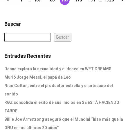
1
...
167
168
169
170
171
...
1728
Buscar
Buscar
Entradas Recientes
Danna explora la sexualidad y el deseo en WET DREAMS
Murió Jorge Messi, el papá de Leo
Nico Cotton, entre el productor estrella y el artesano del
sonido
RØZ consolida el éxito de sus inicios en SE ESTÁ HACIENDO
TARDE
Billie Joe Armstrong aseguró que el Mundial “hizo más que la
ONU en los últimos 20 años”