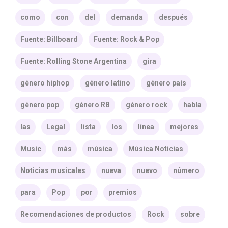
como
con
del
demanda
después
Fuente: Billboard
Fuente: Rock & Pop
Fuente: Rolling Stone Argentina
gira
género hiphop
género latino
género país
género pop
género RB
género rock
habla
las
Legal
lista
los
línea
mejores
Music
más
música
Música Noticias
Noticias musicales
nueva
nuevo
número
para
Pop
por
premios
Recomendaciones de productos
Rock
sobre