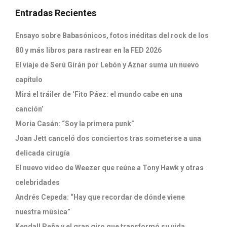
Entradas Recientes
Ensayo sobre Babasónicos, fotos inéditas del rock de los
80 y más libros para rastrear en la FED 2026
El viaje de Serú Girán por Lebón y Aznar suma un nuevo
capítulo
Mirá el tráiler de ‘Fito Páez: el mundo cabe en una
canción’
Moria Casán: “Soy la primera punk”
Joan Jett canceló dos conciertos tras someterse a una
delicada cirugía
El nuevo video de Weezer que reúne a Tony Hawk y otras
celebridades
Andrés Cepeda: “Hay que recordar de dónde viene
nuestra música”
Kendall Peña y el gran giro que transformó su vida