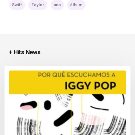
Swift
Taylor
una
álbum
+ Hits News