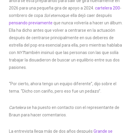
ahora se está preparando para salir de gira nuevamente en
2026 para una pequeña gira de apoyo a 2024.
cartelera 200
-
sombrero de copa
Sol eterno
que ella dejó caer después
pensando previamente
que nunca volvería a hacer un álbum.
Ella ha dicho antes que volver a centrarse en la actuación
después de centrarse principalmente en sus deberes de
estrella del pop era esencial para ella, pero mientras hablaba
con
NYT
también insinuó que las personas con las que solía
trabajar la disuadieron de buscar un equilibrio entre sus dos
pasiones.
“Por cierto, ahora tengo un equipo diferente”, dijo sobre el
tema. “Dicho con cariño, pero eso fue un pedazo”.
Cartelera
se ha puesto en contacto con el representante de
Braun para hacer comentarios.
La entrevista llega más de dos años después
Grande se