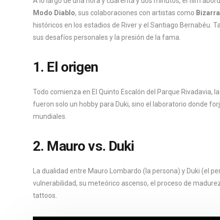
A lo largo de una hora y cuarenta y dos minutos, el film abo
Modo Diablo
, sus colaboraciones con artistas como
Bizarr
históricos en los estadios de River y el Santiago Bernabéu. 
sus desafíos personales y la presión de la fama.
1. El origen
Todo comienza en El Quinto Escalón del Parque Rivadavia, la c
fueron solo un hobby para Duki, sino el laboratorio donde forj
mundiales.
2. Mauro vs. Duki
La dualidad entre Mauro Lombardo (la persona) y Duki (el per
vulnerabilidad, su meteórico ascenso, el proceso de madurez
tattoos.