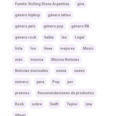
Fuente: Rolling Stone Argentina
gira
género hiphop
género latino
género país
género pop
género RB
género rock
habla
las
Legal
lista
los
línea
mejores
Music
más
música
Música Noticias
Noticias musicales
nueva
nuevo
número
para
Pop
por
premios
Recomendaciones de productos
Rock
sobre
Swift
Taylor
una
álbum