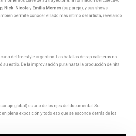
rda momentos clave de su trayectoria: la formación del colectivo
ap
,
Nicki Nicole
y
Emilia Mernes
(su pareja), y sus shows
También permite conocer el lado más íntimo del artista, revelando
una del freestyle argentino. Las batallas de rap callejeras no
ó su estilo. De la improvisación pura hasta la producción de hits
sonaje global) es uno de los ejes del documental. Su
 en plena exposición y todo eso que se esconde detrás de los