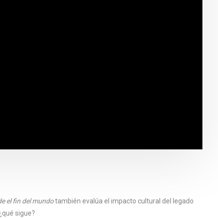
e el fin del mundo
también evalúa el impacto cultural del legado
 ¿qué sigue?