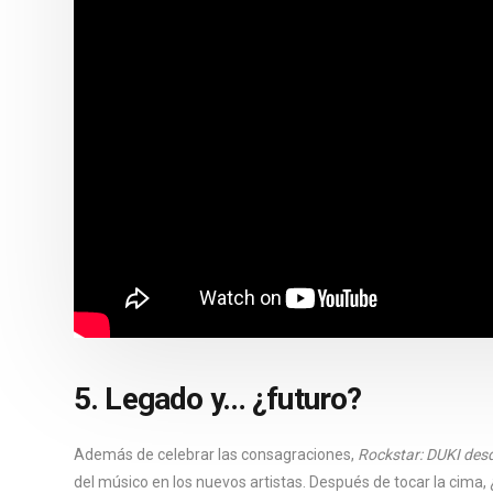
5. Legado y… ¿futuro?
Además de celebrar las consagraciones,
Rockstar: DUKI desd
del músico en los nuevos artistas. Después de tocar la cima,