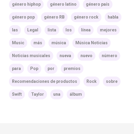
género hiphop
género latino
género país
género pop
género RB
género rock
habla
las
Legal
lista
los
línea
mejores
Music
más
música
Música Noticias
Noticias musicales
nueva
nuevo
número
para
Pop
por
premios
Recomendaciones de productos
Rock
sobre
Swift
Taylor
una
álbum