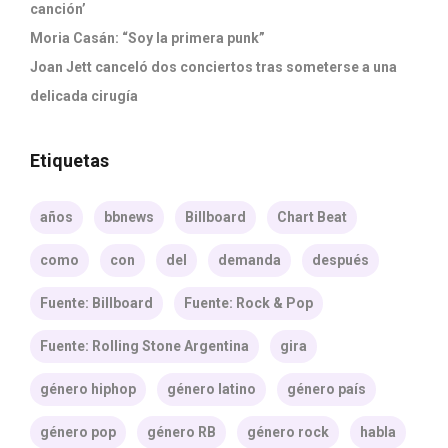
canción’
Moria Casán: “Soy la primera punk”
Joan Jett canceló dos conciertos tras someterse a una
delicada cirugía
Etiquetas
años
bbnews
Billboard
Chart Beat
como
con
del
demanda
después
Fuente: Billboard
Fuente: Rock & Pop
Fuente: Rolling Stone Argentina
gira
género hiphop
género latino
género país
género pop
género RB
género rock
habla