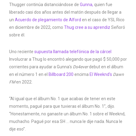
Thugger continúa distanciándose de
Gunna,
quien fue
liberado casi dos años antes del matón después de llegar a
un
Acuerdo de plegamiento de Alford
en el caso de YSL Rico
en diciembre de 2022, como
Thug cree a su aprendiz
Señoró
sobre él.
Uno reciente
supuesta llamada telefónica de la cárcel
Involucrar a Thug lo encontró alegando que pagó $ 50,000 por
corrientes para ayudar a Gunna's
Ds4ever
debut en el álbum
en el número 1 en el
Billboard 200
encima
El Weeknd's
Dawn
FM
en 2022.
“Al igual que el álbum No. 1 que acabas de tener en este
momento, pagué para que tuvieras el álbum No. 1”, dijo.
“Honestamente, no ganaste un álbum No. 1 sobre el Weeknd,
muchacho. Pagué por esa SH … nunca le dije nada. Nunca le
dije eso”.