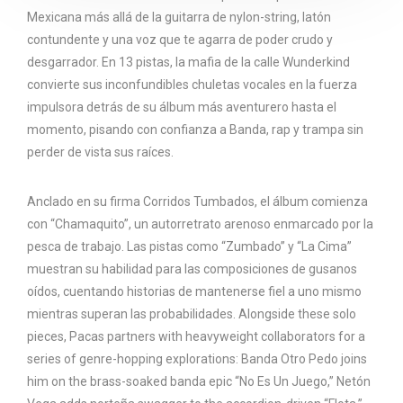
Mexicana más allá de la guitarra de nylon-string, latón
contundente y una voz que te agarra de poder crudo y
desgarrador. En 13 pistas, la mafia de la calle Wunderkind
convierte sus inconfundibles chuletas vocales en la fuerza
impulsora detrás de su álbum más aventurero hasta el
momento, pisando con confianza a Banda, rap y trampa sin
perder de vista sus raíces.
Anclado en su firma Corridos Tumbados, el álbum comienza
con “Chamaquito”, un autorretrato arenoso enmarcado por la
pesca de trabajo. Las pistas como “Zumbado” y “La Cima”
muestran su habilidad para las composiciones de gusanos
oídos, cuentando historias de mantenerse fiel a uno mismo
mientras superan las probabilidades. Alongside these solo
pieces, Pacas partners with heavyweight collaborators for a
series of genre-hopping explorations: Banda Otro Pedo joins
him on the brass-soaked banda epic “No Es Un Juego,” Netón