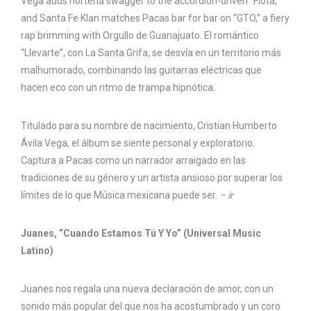
Vega adds norteña swagger to the accordion-driven “Flota,”
and Santa Fe Klan matches Pacas bar for bar on “GTO,” a fiery
rap brimming with Orgullo de Guanajuato. El romántico
“Llevarte”, con La Santa Grifa, se desvía en un territorio más
malhumorado, combinando las guitarras eléctricas que
hacen eco con un ritmo de trampa hipnótica.
Titulado para su nombre de nacimiento, Cristian Humberto
Ávila Vega, el álbum se siente personal y exploratorio.
Captura a Pacas como un narrador arraigado en las
tradiciones de su género y un artista ansioso por superar los
límites de lo que Música mexicana puede ser.
– ir
Juanes, “Cuando Estamos Tú Y Yo” (Universal Music
Latino)
Juanes nos regala una nueva declaración de amor, con un
sonido más popular del que nos ha acostumbrado y un coro