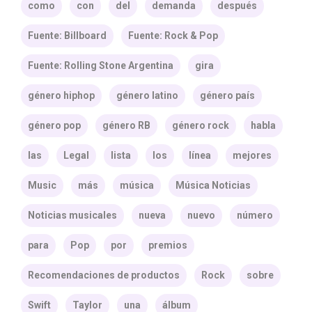
como
con
del
demanda
después
Fuente: Billboard
Fuente: Rock & Pop
Fuente: Rolling Stone Argentina
gira
género hiphop
género latino
género país
género pop
género RB
género rock
habla
las
Legal
lista
los
línea
mejores
Music
más
música
Música Noticias
Noticias musicales
nueva
nuevo
número
para
Pop
por
premios
Recomendaciones de productos
Rock
sobre
Swift
Taylor
una
álbum