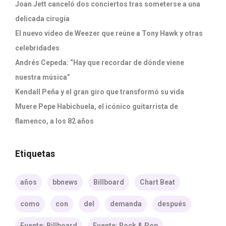
Joan Jett canceló dos conciertos tras someterse a una
delicada cirugía
El nuevo video de Weezer que reúne a Tony Hawk y otras
celebridades
Andrés Cepeda: “Hay que recordar de dónde viene
nuestra música”
Kendall Peña y el gran giro que transformó su vida
Muere Pepe Habichuela, el icónico guitarrista de
flamenco, a los 82 años
Etiquetas
años
bbnews
Billboard
Chart Beat
como
con
del
demanda
después
Fuente: Billboard
Fuente: Rock & Pop