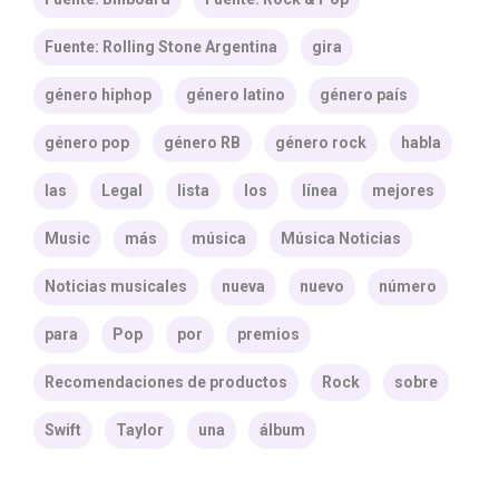
Fuente: Rolling Stone Argentina
gira
género hiphop
género latino
género país
género pop
género RB
género rock
habla
las
Legal
lista
los
línea
mejores
Music
más
música
Música Noticias
Noticias musicales
nueva
nuevo
número
para
Pop
por
premios
Recomendaciones de productos
Rock
sobre
Swift
Taylor
una
álbum