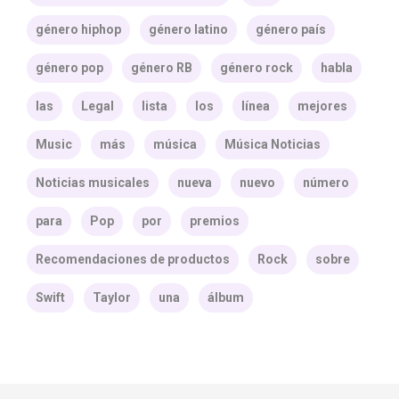
género hiphop
género latino
género país
género pop
género RB
género rock
habla
las
Legal
lista
los
línea
mejores
Music
más
música
Música Noticias
Noticias musicales
nueva
nuevo
número
para
Pop
por
premios
Recomendaciones de productos
Rock
sobre
Swift
Taylor
una
álbum