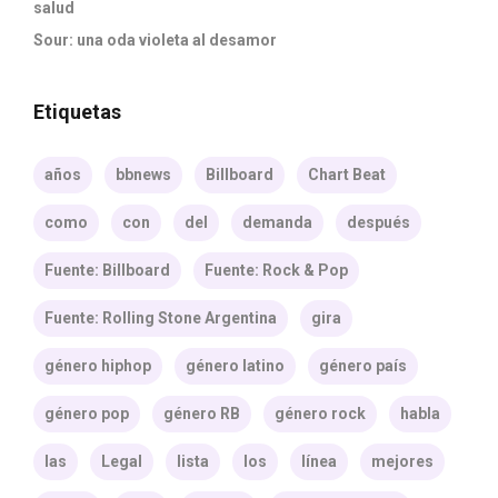
salud
Sour: una oda violeta al desamor
Etiquetas
años
bbnews
Billboard
Chart Beat
como
con
del
demanda
después
Fuente: Billboard
Fuente: Rock & Pop
Fuente: Rolling Stone Argentina
gira
género hiphop
género latino
género país
género pop
género RB
género rock
habla
las
Legal
lista
los
línea
mejores