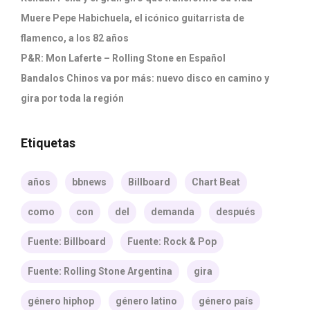
Muere Pepe Habichuela, el icónico guitarrista de
flamenco, a los 82 años
P&R: Mon Laferte – Rolling Stone en Español
Bandalos Chinos va por más: nuevo disco en camino y
gira por toda la región
Etiquetas
años
bbnews
Billboard
Chart Beat
como
con
del
demanda
después
Fuente: Billboard
Fuente: Rock & Pop
Fuente: Rolling Stone Argentina
gira
género hiphop
género latino
género país