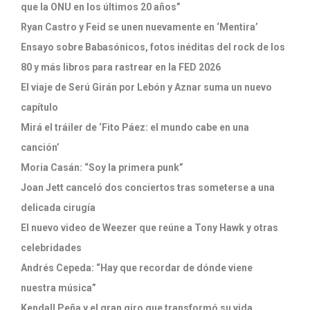
que la ONU en los últimos 20 años”
Ryan Castro y Feid se unen nuevamente en ‘Mentira’
Ensayo sobre Babasónicos, fotos inéditas del rock de los
80 y más libros para rastrear en la FED 2026
El viaje de Serú Girán por Lebón y Aznar suma un nuevo
capítulo
Mirá el tráiler de ‘Fito Páez: el mundo cabe en una
canción’
Moria Casán: “Soy la primera punk”
Joan Jett canceló dos conciertos tras someterse a una
delicada cirugía
El nuevo video de Weezer que reúne a Tony Hawk y otras
celebridades
Andrés Cepeda: “Hay que recordar de dónde viene
nuestra música”
Kendall Peña y el gran giro que transformó su vida