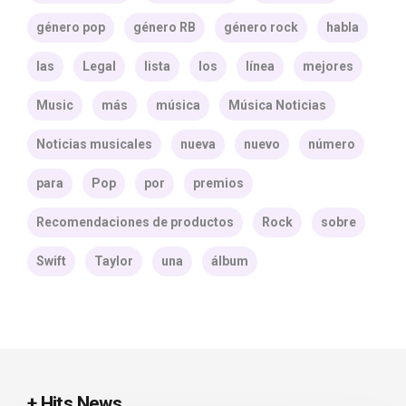
género pop
género RB
género rock
habla
las
Legal
lista
los
línea
mejores
Music
más
música
Música Noticias
Noticias musicales
nueva
nuevo
número
para
Pop
por
premios
Recomendaciones de productos
Rock
sobre
Swift
Taylor
una
álbum
+ Hits News