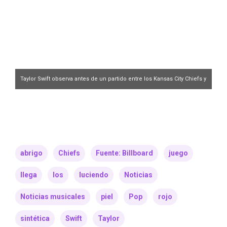
Taylor Swift observa antes de un partido entre los Kansas City Chiefs y
los Houston Texans en el GEHA Field del Arrowhead Stadium el 21 de
diciembre de 2024 en Kansas City, Missouri.
David Eulitt/Getty Images
abrigo
Chiefs
Fuente: Billboard
juego
llega
los
luciendo
Noticias
Noticias musicales
piel
Pop
rojo
sintética
Swift
Taylor