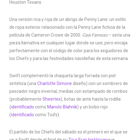
Houston Texans.
Una versión rica y roja de un abrigo de Penny Lane: un estilo
de ropa exterior relacionado con la Penny Lane ficticia de la
película de Cameron Crowe de 2000.
Casi Famoso
– sería una
pieza llamativa en cualquier lugar donde se use, pero encaja
perfectamente con el código de color para los seguidores de
los Chiefs y para las festividades navideñas de esta semana.
Swift complementó la chaqueta larga forrada con piel
sintética (una
Charlotte Simone
diseño) con un sombrero de
pescador negro invernal, medias con estampado de rombos
(probablemente
Sheertex
), botas de ante hasta la rodilla
(
identificado
como
Manolo Blahnik
) y un bolso rojo
(
identificado
como Tod's).
El partido de los Chiefs del sábado es el primero en el que se
ve a Swift desde el final de su
Tour Eras históricas
que