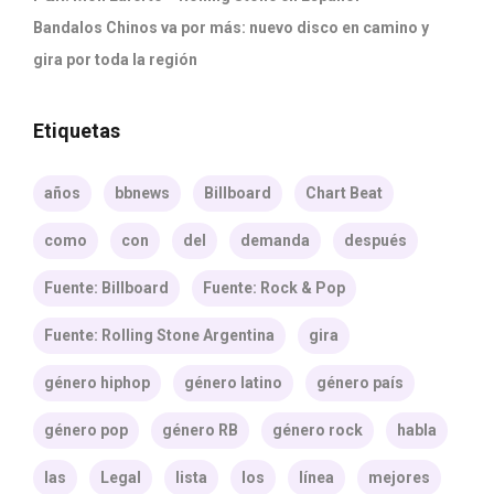
Bandalos Chinos va por más: nuevo disco en camino y
gira por toda la región
Etiquetas
años
bbnews
Billboard
Chart Beat
como
con
del
demanda
después
Fuente: Billboard
Fuente: Rock & Pop
Fuente: Rolling Stone Argentina
gira
género hiphop
género latino
género país
género pop
género RB
género rock
habla
las
Legal
lista
los
línea
mejores