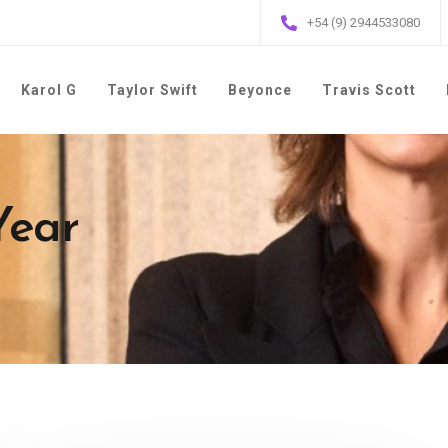
+54 (9) 2944533080
Karol G
Taylor Swift
Beyonce
Travis Scott
Year