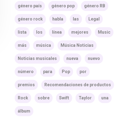
género país
género pop
género RB
género rock
habla
las
Legal
lista
los
línea
mejores
Music
más
música
Música Noticias
Noticias musicales
nueva
nuevo
número
para
Pop
por
premios
Recomendaciones de productos
Rock
sobre
Swift
Taylor
una
álbum