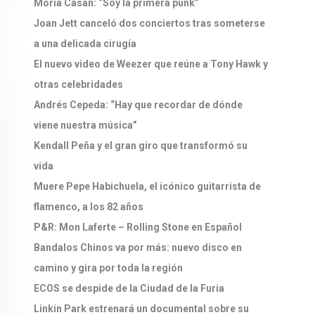
Moria Casán: “Soy la primera punk”
Joan Jett canceló dos conciertos tras someterse
a una delicada cirugía
El nuevo video de Weezer que reúne a Tony Hawk y
otras celebridades
Andrés Cepeda: “Hay que recordar de dónde
viene nuestra música”
Kendall Peña y el gran giro que transformó su
vida
Muere Pepe Habichuela, el icónico guitarrista de
flamenco, a los 82 años
P&R: Mon Laferte – Rolling Stone en Español
Bandalos Chinos va por más: nuevo disco en
camino y gira por toda la región
ECOS se despide de la Ciudad de la Furia
Linkin Park estrenará un documental sobre su