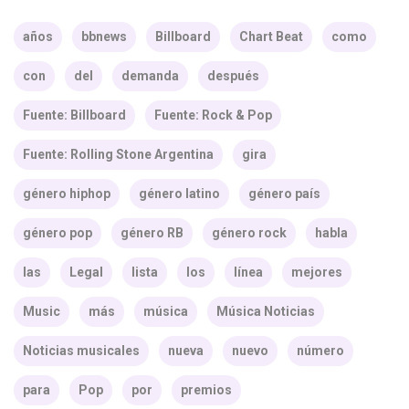
años
bbnews
Billboard
Chart Beat
como
con
del
demanda
después
Fuente: Billboard
Fuente: Rock & Pop
Fuente: Rolling Stone Argentina
gira
género hiphop
género latino
género país
género pop
género RB
género rock
habla
las
Legal
lista
los
línea
mejores
Music
más
música
Música Noticias
Noticias musicales
nueva
nuevo
número
para
Pop
por
premios