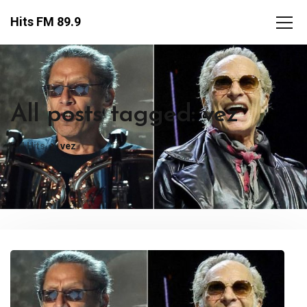
Hits FM 89.9
All posts tagged: vez
FM Hits
vez