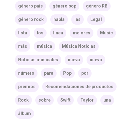
género país
género pop
género RB
género rock
habla
las
Legal
lista
los
línea
mejores
Music
más
música
Música Noticias
Noticias musicales
nueva
nuevo
número
para
Pop
por
premios
Recomendaciones de productos
Rock
sobre
Swift
Taylor
una
álbum