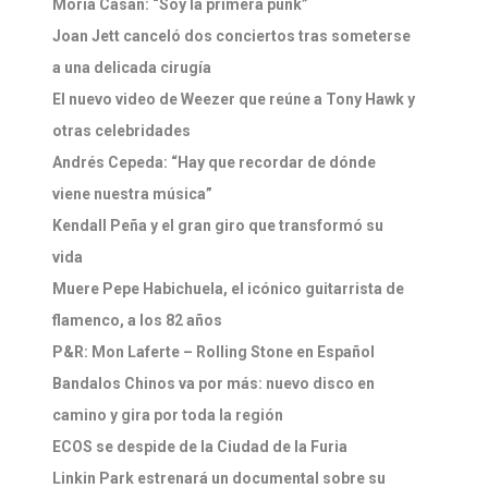
Moria Casán: “Soy la primera punk”
Joan Jett canceló dos conciertos tras someterse
a una delicada cirugía
El nuevo video de Weezer que reúne a Tony Hawk y
otras celebridades
Andrés Cepeda: “Hay que recordar de dónde
viene nuestra música”
Kendall Peña y el gran giro que transformó su
vida
Muere Pepe Habichuela, el icónico guitarrista de
flamenco, a los 82 años
P&R: Mon Laferte – Rolling Stone en Español
Bandalos Chinos va por más: nuevo disco en
camino y gira por toda la región
ECOS se despide de la Ciudad de la Furia
Linkin Park estrenará un documental sobre su