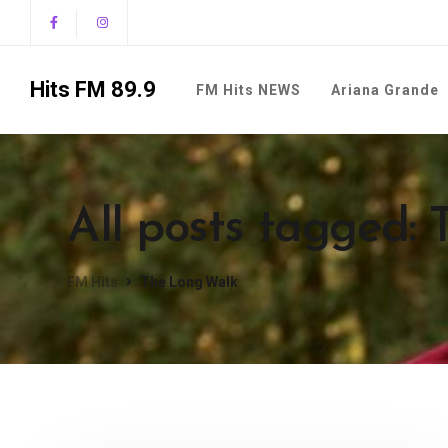
Hits FM 89.9
FM Hits NEWS
Ariana Grande
All posts tagged:
FM Hits
The Long Walk