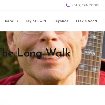
+54 (9) 2944533080
Karol G
Taylor Swift
Beyonce
Travis Scott
 The Long Walk