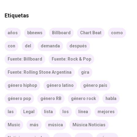
Etiquetas
años
bbnews
Billboard
Chart Beat
como
con
del
demanda
después
Fuente: Billboard
Fuente: Rock & Pop
Fuente: Rolling Stone Argentina
gira
género hiphop
género latino
género país
género pop
género RB
género rock
habla
las
Legal
lista
los
línea
mejores
Music
más
música
Música Noticias