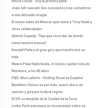
Moria Casán: “Soy la primera punk”
Joan Jett canceló dos conciertos tras someterse
a una delicada cirugía
El nuevo video de Weezer que reúne a Tony Hawk y
otras celebridades
Andrés Cepeda: “Hay que recordar de dónde
viene nuestra música”
Kendall Peña y el gran giro que transformó su
vida
Muere Pepe Habichuela, el icónico guitarrista de
flamenco, a los 82 años
P&R: Mon Laferte – Rolling Stone en Español
Bandalos Chinos va por más: nuevo disco en
camino y gira por toda la región
ECOS se despide de la Ciudad de la Furia
Linkin Park estrenará un documental sobre su