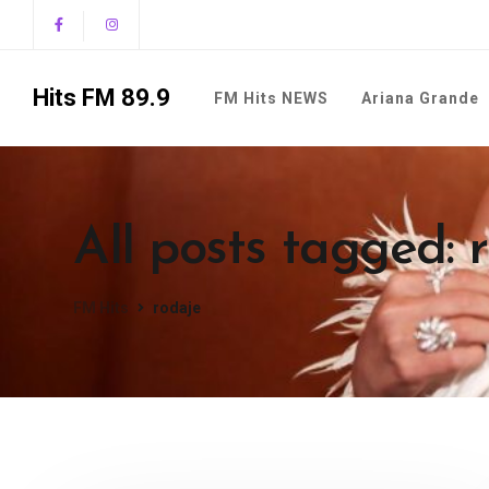
Hits FM 89.9
FM Hits NEWS
Ariana Grande
All posts tagged: 
FM Hits
rodaje