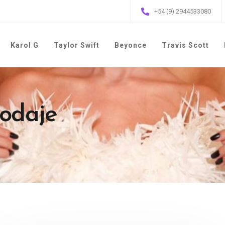
+54 (9) 2944533080
Karol G
Taylor Swift
Beyonce
Travis Scott
rodaje