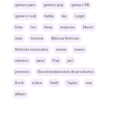
género país
género pop
género RB
género rock
habla
las
Legal
lista
los
línea
mejores
Music
más
música
Música Noticias
Noticias musicales
nueva
nuevo
número
para
Pop
por
premios
Recomendaciones de productos
Rock
sobre
Swift
Taylor
una
álbum